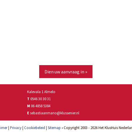
Dien uw aanvraag in »
Kalevala 1 Almelo
T
0546 30 30 31
M
06 4858 5384
E
sebastiaanmano@klussenier.nl
aimer
|
Privacy
|
Cookiebeleid
|
Sitemap
• Copyright 2003 - 2026 Het KlusHuis Nederlan